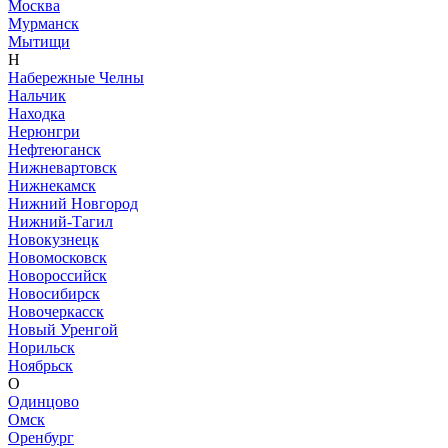
Москва
Мурманск
Мытищи
Н
Набережные Челны
Нальчик
Находка
Нерюнгри
Нефтеюганск
Нижневартовск
Нижнекамск
Нижний Новгород
Нижний-Тагил
Новокузнецк
Новомосковск
Новороссийск
Новосибирск
Новочеркасск
Новый Уренгой
Норильск
Ноябрьск
О
Одинцово
Омск
Оренбург