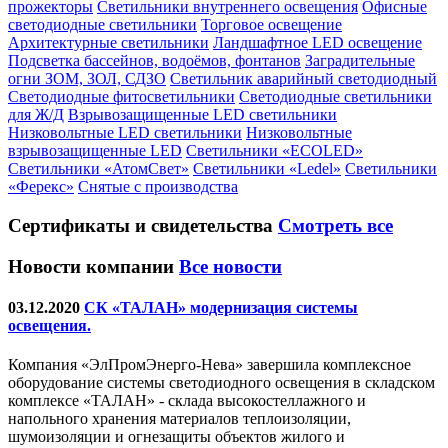
прожекторы
Светильники внутреннего освещения
Офисные
светодиодные светильники
Торговое освещение
Архитектурные светильники
Ландшафтное LED освещение
Подсветка бассейнов, водоёмов, фонтанов
Заградительные
огни ЗОМ, ЗОЛ, СДЗО
Светильник аварийный светодиодный
Светодиодные фитосветильники
Светодиодные светильники
для Ж/Д
Взрывозащищенные LED светильники
Низковольтные LED светильники
Низковольтные
взрывозащищенные LED
Светильники «ECOLED»
Светильники «АтомСвет»
Светильники «Ledel»
Светильники
«Ферекс»
Снятые с производства
Сертификаты
и свидетельства
Смотреть все
Новости компании
Все новости
03.12.2020
СК «ТАЛАН» модернизация системы
освещения.
Компания «ЭлПромЭнерго-Нева» завершила комплексное
оборудование системы светодиодного освещения в складском
комплексе «ТАЛАН» - склада высокостеллажного и
напольного хранения материалов теплоизоляции,
шумоизоляции и огнезащиты объектов жилого и