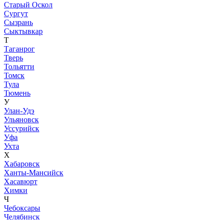
Старый Оскол
Сургут
Сызрань
Сыктывкар
Т
Таганрог
Тверь
Тольятти
Томск
Тула
Тюмень
У
Улан-Удэ
Ульяновск
Уссурийск
Уфа
Ухта
Х
Хабаровск
Ханты-Мансийск
Хасавюрт
Химки
Ч
Чебоксары
Челябинск