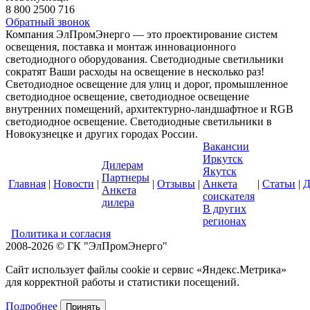
8 800 2500 716
Обратный звонок
Компания ЭлПромЭнерго — это проектирование систем
освещения, поставка и монтаж инновационного
светодиодного оборудования. Светодиодные светильники
сократят Ваши расходы на освещение в несколько раз!
Светодиодное освещение для улиц и дорог, промышленное
светодиодное освещение, светодиодное освещение
внутренних помещений, архитектурно-ландшафтное и RGB
светодиодное освещение. Светодиодные светильники в
Новокузнецке и других городах России.
Вакансии
Иркутск
Дилерам
Якутск
Партнеры
Главная
|
Новости
|
|
Отзывы
|
Анкета
|
Статьи
|
Д
Анкета
соискателя
дилера
В других
регионах
Политика и согласия
2008-2026 © ГК "ЭлПромЭнерго"
Сайт использует файлы cookie и сервис «Яндекс.Метрика»
для корректной работы и статистики посещений.
Подробнее
Принять