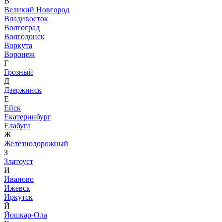
В
Великий Новгород
Владивосток
Волгоград
Волгодонск
Воркута
Воронеж
Г
Грозный
Д
Дзержинск
Е
Ейск
Екатеринбург
Елабуга
Ж
Железнодорожный
З
Златоуст
И
Иваново
Ижевск
Иркутск
Й
Йошкар-Ола