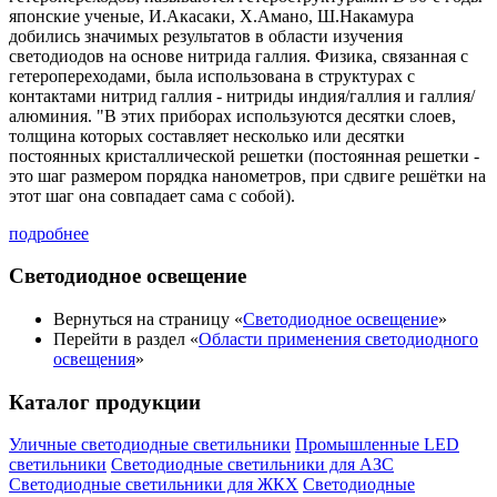
японские ученые, И.Акасаки, Х.Амано, Ш.Накамура
добились значимых результатов в области изучения
светодиодов на основе нитрида галлия. Физика, связанная с
гетеропереходами, была использована в структурах с
контактами нитрид галлия - нитриды индия/галлия и галлия/
алюминия. "В этих приборах используются десятки слоев,
толщина которых составляет несколько или десятки
постоянных кристаллической решетки (постоянная решетки -
это шаг размером порядка нанометров, при сдвиге решётки на
этот шаг она совпадает сама с собой).
подробнее
Светодиодное освещение
Вернуться на страницу «
Светодиодное освещение
»
Перейти в раздел «
Области применения светодиодного
освещения
»
Каталог продукции
Уличные светодиодные светильники
Промышленные LED
светильники
Светодиодные светильники для АЗС
Светодиодные светильники для ЖКХ
Светодиодные