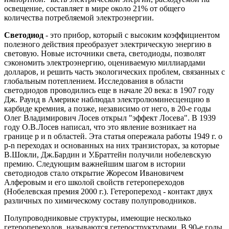
освещение, составляет в мире около 21% от общего
количества потребляемой электроэнергии.
Светодиод
- это прибор, который с высоким коэффициентом
полезного действия преобразует электрическую энергию в
световую. Новые источники света, светодиоды, позволят
сэкономить электроэнергию, оцениваемую миллиардами
долларов, и решить часть экологических проблем, связанных с
глобальным потеплением. Исследования в области
светодиодов проводились еще в начале 20 века: в 1907 году
Дж. Раунд в Америке наблюдал электролюминесценцию в
карбиде кремния, а позже, независимо от него, в 20-е годы
Олег Владимирович Лосев открыл "эффект Лосева". В 1939
году О.В.Лосев написал, что это явление возникает на
границе р и n областей. Эта статья опережала работы 1949 г. о
р-n переходах и основанных на них транзисторах, за которые
В.Шокли, Дж.Бардин и У.Браттейн получили нобелевскую
премию. Следующим важнейшим шагом в истории
светодиодов стало открытие Жоресом Ивановичем
Алферовым и его школой свойств гетеропереходов
(Нобелевская премия 2000 г.). Гетеропереход - контакт двух
различных по химическому составу полупроводников.
Полупроводниковые структуры, имеющие несколько
гетеропереходов, называются гетероструктурами. В 90-е годы