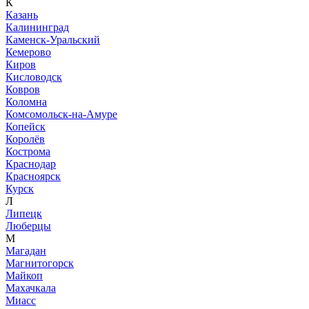
К
Казань
Калининград
Каменск-Уральский
Кемерово
Киров
Кисловодск
Ковров
Коломна
Комсомольск-на-Амуре
Копейск
Королёв
Кострома
Краснодар
Красноярск
Курск
Л
Липецк
Люберцы
М
Магадан
Магнитогорск
Майкоп
Махачкала
Миасс