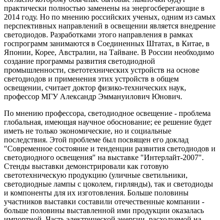
практически полностью заменены на энергосберегающие в
2014 году. Но по мнению российских ученых, одним из самых
перспективных направлений в освещении является внедрение
светодиодов. Разработками этого направления в рамках
госпрограмм занимаются в Соединенных Штатах, в Китае, в
Японии, Корее, Австралии, на Тайване. В России необходимо
создание программы развития светодиодной
промышленности, светотехнических устройств на основе
светодиодов и применения этих устройств в общем
освещении, считает доктор физико-технических наук,
профессор МГУ Александр Эммануилович Юнович.
По мнению профессора, светодиодное освещение - проблема
глобальная, имеющая научное обоснование; ее решение будет
иметь не только экономические, но и социальные
последствия. Этой проблеме был посвящен его доклад
"Современное состояние и тенденции развития светодиодов и
светодиодного освещения" на выставке "Интерлайт-2007".
Стенды выставки демонстрировали как готовую
светотехническую продукцию (уличные светильники,
светодиодные лампы с цоколем, гирлянды), так и светодиоды
и компоненты для их изготовления. Больше половины
участников выставки составили отечественные компании -
больше половины выставленной ими продукции оказалась
импортной. Часть электрической энергии, расходуемой на