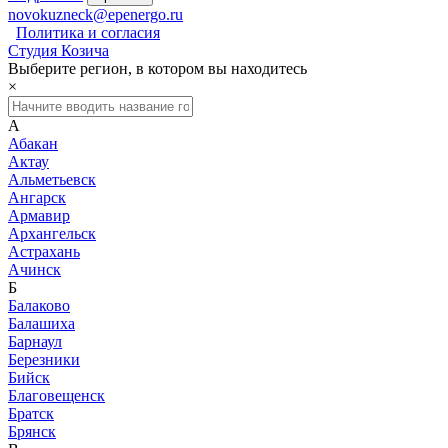
novokuzneck@epenergo.ru
Политика и согласия
Студия Козича
Выберите регион, в котором вы находитесь
×
А
Абакан
Актау
Альметьевск
Ангарск
Армавир
Архангельск
Астрахань
Ачинск
Б
Балаково
Балашиха
Барнаул
Березники
Бийск
Благовещенск
Братск
Брянск