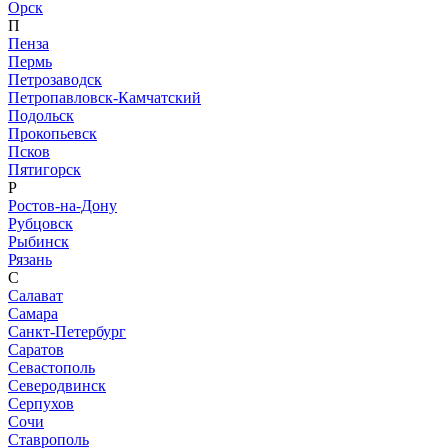
Орск
П
Пенза
Пермь
Петрозаводск
Петропавловск-Камчатский
Подольск
Прокопьевск
Псков
Пятигорск
Р
Ростов-на-Дону
Рубцовск
Рыбинск
Рязань
С
Салават
Самара
Санкт-Петербург
Саратов
Севастополь
Северодвинск
Серпухов
Сочи
Ставрополь