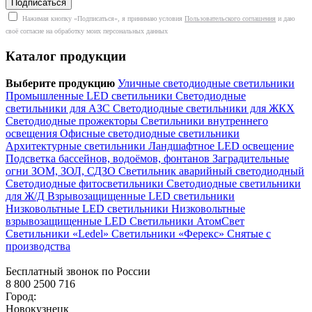
Нажимая кнопку «Подписаться», я принимаю условия
Пользовательского соглашения
и даю
своё согласие на обработку моих персональных данных
Каталог продукции
Выберите продукцию
Уличные светодиодные светильники
Промышленные LED светильники
Светодиодные
светильники для АЗС
Светодиодные светильники для ЖКХ
Светодиодные прожекторы
Светильники внутреннего
освещения
Офисные светодиодные светильники
Архитектурные светильники
Ландшафтное LED освещение
Подсветка бассейнов, водоёмов, фонтанов
Заградительные
огни ЗОМ, ЗОЛ, СДЗО
Светильник аварийный светодиодный
Светодиодные фитосветильники
Светодиодные светильники
для Ж/Д
Взрывозащищенные LED светильники
Низковольтные LED светильники
Низковольтные
взрывозащищенные LED
Светильники АтомСвет
Светильники «Ledel»
Светильники «Ферекс»
Снятые с
производства
Бесплатный звонок по России
8 800 2500 716
Город:
Новокузнецк